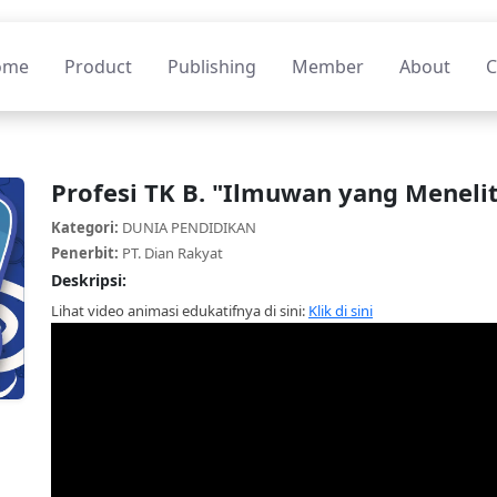
ome
Product
Publishing
Member
About
C
Profesi TK B. "Ilmuwan yang Menelit
Kategori:
DUNIA PENDIDIKAN
Penerbit:
PT. Dian Rakyat
Deskripsi:
Lihat video animasi edukatifnya di sini:
Klik di sini