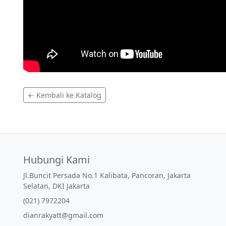
← Kembali ke Katalog
Hubungi Kami
Jl.Buncit Persada No.1 Kalibata, Pancoran, Jakarta
Selatan, DKI Jakarta
(021) 7972204
dianrakyatt@gmail.com